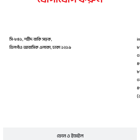
অফিসের ঠিকানা
সি-৮৪১, শহীদ বাকি সড়ক,
i
খিলগাঁও আবাসিক এলাকা, ঢাকা ১২১৯
৮
০
৪
৮
০
৪
(
ফোন ও ইমেইল