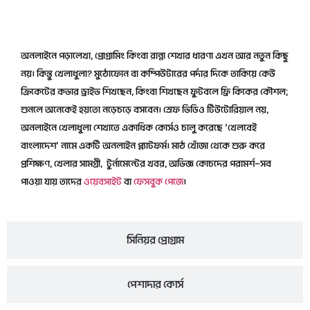
জুনিয়র প্রোগ্রাম
অনলাইনে পড়ালেখা, প্রোগ্রামিং কিংবা রান্না শেখার ধারণা এখন আর নতুন কিছু
নয়। কিন্তু খেলাধুলা? মুঠোফোন বা কম্পিউটারের পর্দার দিকে তাকিয়ে কেউ
ক্রিকেটের কভার ড্রাইভ শিখছেন, কিংবা শিখছেন ফুটবলে ফ্রি কিকের কৌশল;
শুনলে অনেকেই হয়তো নড়েচড়ে বসবেন। স্রেফ ভিডিও টিউটোরিয়াল নয়,
অনলাইনে খেলাধুলা শেখাতে একাধিক কোর্সও চালু করেছে ‘খেলবেই
বাংলাদেশ’ নামে একটি অনলাইন প্ল্যাটফর্ম। মাঠ খোঁজা থেকে শুরু করে
প্রশিক্ষণ, খেলার সামগ্রী, টুর্নামেন্টের খবর, অভিজ্ঞ কোচদের পরামর্শ—সব
পাওয়া যায় তাদের
ওয়েবসাইট
বা
ফেসবুক পেজে
।
সিনিয়র প্রোগ্রাম
পেশাদার কোর্স