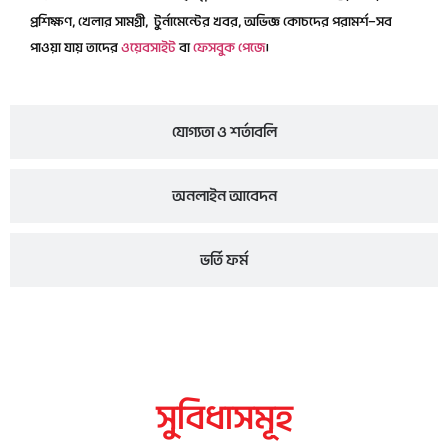
প্রশিক্ষণ, খেলার সামগ্রী, টুর্নামেন্টের খবর, অভিজ্ঞ কোচদের পরামর্শ—সব
পাওয়া যায় তাদের
ওয়েবসাইট
বা
ফেসবুক পেজে
।
যোগ্যতা ও শর্তাবলি
অনলাইন আবেদন
ভর্তি ফর্ম
সুবিধাসমূহ