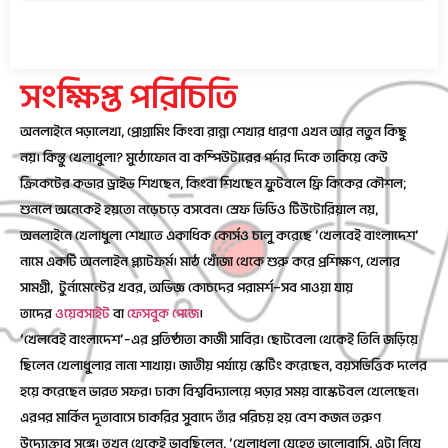
সংক্ষিপ্ত পরিচিতি
অনলাইনে পড়ালেখা, প্রোগ্রামিং কিংবা রান্না শেখার ধারণা এখন আর নতুন কিছু
নয়। কিন্তু খেলাধুলা? মুঠোফোন বা কম্পিউটারের পর্দার দিকে তাকিয়ে কেউ
ক্রিকেটের কভার ড্রাইভ শিখছেন, কিংবা শিখছেন ফুটবলে ফ্রি কিকের কৌশল;
শুনলে অনেকেই হয়তো নড়েচড়ে বসবেন। স্রেফ ভিডিও টিউটোরিয়াল নয়,
অনলাইনে খেলাধুলা শেখাতে একাধিক কোর্সও চালু করেছে ‘খেলবেই বাংলাদেশ’
নামে একটি অনলাইন প্ল্যাটফর্ম। মাঠ খোঁজা থেকে শুরু করে প্রশিক্ষণ, খেলার
সামগ্রী, টুর্নামেন্টের খবর, অভিজ্ঞ কোচদের পরামর্শ—সব পাওয়া যায়
তাদের
ওয়েবসাইট
বা
ফেসবুক পেজে
।
‘খেলবেই বাংলাদেশ’–এর প্রতিষ্ঠাতা কাজী সাবির। ছোটবেলা থেকেই তিনি জড়িয়ে
ছিলেন খেলাধুলার নানা শাখায়। জাতীয় পর্যায়ে স্কেটিং করেছেন, বয়সভিত্তিক দলের
হয়ে করেছেন ভারত সফর। ঢাকা বিশ্ববিদ্যালয়ে পড়ার সময় বাস্কেটবল খেলেছেন।
এরপর মার্কিন দূতাবাসে চাকরির সুবাদে তাঁর পরিচয় হয় বেশ কজন তরুণ
উদ্যোক্তার সঙ্গে। তখন থেকেই ভাবছিলেন, ‘খেলাধুলা যেহেতু ভালোবাসি, এটা নিয়ে