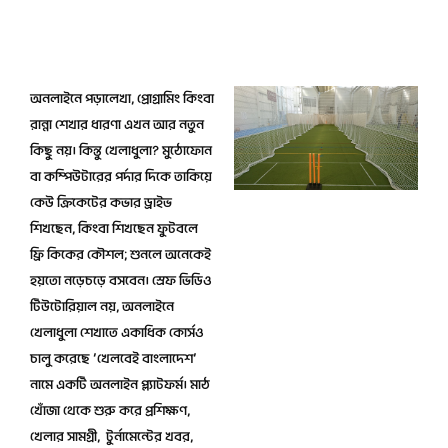
নেট প্র্যাকটিস এরিয়া
অনলাইনে পড়ালেখা, প্রোগ্রামিং কিংবা
রান্না শেখার ধারণা এখন আর নতুন
কিছু নয়। কিন্তু খেলাধুলা? মুঠোফোন
বা কম্পিউটারের পর্দার দিকে তাকিয়ে
কেউ ক্রিকেটের কভার ড্রাইভ
শিখছেন, কিংবা শিখছেন ফুটবলে
ফ্রি কিকের কৌশল; শুনলে অনেকেই
হয়তো নড়েচড়ে বসবেন। স্রেফ ভিডিও
টিউটোরিয়াল নয়, অনলাইনে
খেলাধুলা শেখাতে একাধিক কোর্সও
চালু করেছে ‘খেলবেই বাংলাদেশ’
নামে একটি অনলাইন প্ল্যাটফর্ম। মাঠ
খোঁজা থেকে শুরু করে প্রশিক্ষণ,
খেলার সামগ্রী, টুর্নামেন্টের খবর,