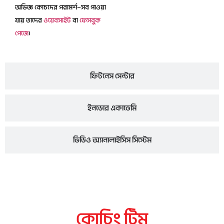
অভিজ্ঞ কোচদের পরামর্শ—সব পাওয়া
যায় তাদের
ওয়েবসাইট
বা
ফেসবুক
পেজে
।
ফিটনেস সেন্টার
ইনডোর একাডেমি
ভিডিও অ্যানালাইসিস সিস্টেম
কোচিং টিম