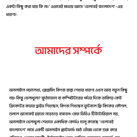
একটা কিছু করা যায় কি না।’ এভাবেই মাথায় আসে ‘খেলবেই বাংলাদেশ’–এর
ধারণা।
আমাদের সম্পর্কে
এক নজরে একাডেমি
অনলাইনে পড়ালেখা, প্রোগ্রামিং কিংবা রান্না শেখার ধারণা এখন আর নতুন কিছু
নয়। কিন্তু খেলাধুলা? মুঠোফোন বা কম্পিউটারের পর্দার দিকে তাকিয়ে কেউ
ক্রিকেটের কভার ড্রাইভ শিখছেন, কিংবা শিখছেন ফুটবলে ফ্রি কিকের কৌশল;
শুনলে অনেকেই হয়তো নড়েচড়ে বসবেন। স্রেফ ভিডিও টিউটোরিয়াল নয়,
অনলাইনে খেলাধুলা শেখাতে একাধিক কোর্সও চালু করেছে ‘খেলবেই
বাংলাদেশ’ নামে একটি অনলাইন প্ল্যাটফর্ম। মাঠ খোঁজা থেকে শুরু করে