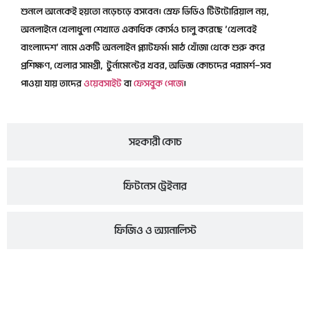
শুনলে অনেকেই হয়তো নড়েচড়ে বসবেন। স্রেফ ভিডিও টিউটোরিয়াল নয়,
অনলাইনে খেলাধুলা শেখাতে একাধিক কোর্সও চালু করেছে ‘খেলবেই
বাংলাদেশ’ নামে একটি অনলাইন প্ল্যাটফর্ম। মাঠ খোঁজা থেকে শুরু করে
প্রশিক্ষণ, খেলার সামগ্রী, টুর্নামেন্টের খবর, অভিজ্ঞ কোচদের পরামর্শ—সব
পাওয়া যায় তাদের
ওয়েবসাইট
বা
ফেসবুক পেজে
।
সহকারী কোচ
ফিটনেস ট্রেইনার
ফিজিও ও অ্যানালিস্ট