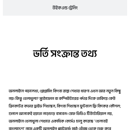
উইকএন্ড ট্রেনিং
ভর্তি সংক্রান্ত তথ্য
ভর্তি প্রক্রিয়া
অনলাইনে পড়ালেখা, প্রোগ্রামিং কিংবা রান্না শেখার ধারণা এখন আর নতুন কিছু
নয়। কিন্তু খেলাধুলা? মুঠোফোন বা কম্পিউটারের পর্দার দিকে তাকিয়ে কেউ
ক্রিকেটের কভার ড্রাইভ শিখছেন, কিংবা শিখছেন ফুটবলে ফ্রি কিকের কৌশল;
শুনলে অনেকেই হয়তো নড়েচড়ে বসবেন। স্রেফ ভিডিও টিউটোরিয়াল নয়,
অনলাইনে খেলাধুলা শেখাতে একাধিক কোর্সও চালু করেছে ‘খেলবেই
বাংলাদেশ’ নামে একটি অনলাইন প্ল্যাটফর্ম। মাঠ খোঁজা থেকে শুরু করে