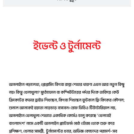
ইভেন্ট ও টুর্নামেন্ট
অভ্যন্তরীণ টুর্নামেন্ট
অনলাইনে পড়ালেখা, প্রোগ্রামিং কিংবা রান্না শেখার ধারণা এখন আর নতুন কিছু
নয়। কিন্তু খেলাধুলা? মুঠোফোন বা কম্পিউটারের পর্দার দিকে তাকিয়ে কেউ
ক্রিকেটের কভার ড্রাইভ শিখছেন, কিংবা শিখছেন ফুটবলে ফ্রি কিকের কৌশল;
শুনলে অনেকেই হয়তো নড়েচড়ে বসবেন। স্রেফ ভিডিও টিউটোরিয়াল নয়,
অনলাইনে খেলাধুলা শেখাতে একাধিক কোর্সও চালু করেছে ‘খেলবেই
বাংলাদেশ’ নামে একটি অনলাইন প্ল্যাটফর্ম। মাঠ খোঁজা থেকে শুরু করে
প্রশিক্ষণ, খেলার সামগ্রী, টুর্নামেন্টের খবর, অভিজ্ঞ কোচদের পরামর্শ—সব