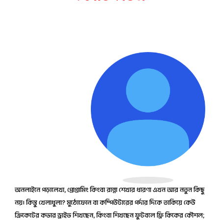
প্রধান কোচ
অনলাইনে পড়ালেখা, প্রোগ্রামিং কিংবা রান্না শেখার ধারণা এখন আর নতুন কিছু
নয়। কিন্তু খেলাধুলা? মুঠোফোন বা কম্পিউটারের পর্দার দিকে তাকিয়ে কেউ
ক্রিকেটের কভার ড্রাইভ শিখছেন, কিংবা শিখছেন ফুটবলে ফ্রি কিকের কৌশল;