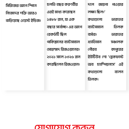
চলতি বছর করণবীর
দলে জায়গা পাওয়ার
সিরিজের আগে স্পিনে
এরই মধ্যে করেছেন
লক্ষ্য ছিল।’
নিজেদের শক্তি আরও
১৪৮৮ রান, যা এক
কথাগুলো ভারতের
বাড়িয়েছে ওয়েস্ট ইন্ডিজ।
বছরে সর্বোচ্চ। এর আগে
ব্যাটসম্যান তিলক
রেকর্ডটি ছিল
বর্মার। ভারতের
পাকিস্তানের ব্যাটসম্যান
খ্যাতিমান সঞ্চালক
মোহাম্মদ রিজওয়ানের।
গৌরব কাপুরের
২০২১ সালে ১৩২৬ রান
ইউটিউব শো ‘ব্রেকফাস্ট
করেছিলেন রিজওয়ান।
অব চ্যাম্পিয়নসে’ এই
কথাগুলো বলেন
তিলক।
যোগাযোগ করুন