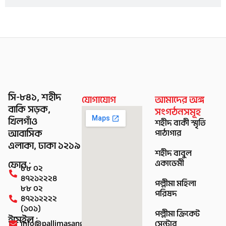
সি-৮৪১, শহীদ
যোগাযোগ
আমাদের অঙ্গ
বাকি সড়ক,
সংগঠনসমূহ
খিলগাঁও
শহীদ বাকী স্মৃতি
আবাসিক
পাঠাগার
এলাকা, ঢাকা ১২১৯
শহীদ বাবুল
একাডেমী
ফোন :
৮৮ ০২
৪৭২১২২২৪
পল্লীমা মহিলা
৮৮ ০২
পরিষদ
৪৭২১২২২২
(১০১)
পল্লীমা ক্রিকেট
ইমেইল :
info@pallimasangsad.org
সেন্টার