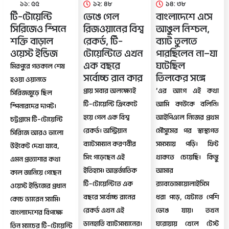
১১: ৫৫
১২: ৪৮
১৪: ৩৮
টি–টোয়েন্টি
ভেঙে গেল
বাংলাদেশে এসে
সিরিজেও স্পিনে
রিজওয়ানের বিশ্ব
আঙুল নিশ্চল,
শক্তি বাড়াল
রেকর্ড, টি–
ব্যাট তুলতে
ওয়েস্ট ইন্ডিজ
টোয়েন্টিতে এখন
পারছিলেন না—যা
এক বছরে
ঘটেছিল
মিরপুরে গতকাল শেষ
সর্বোচ্চ রান কার
তিলকের সঙ্গে
হওয়া ওয়ানডে
প্রায় সবার অলক্ষ্যেই
‘এর আগে এই কথা
সিরিজজুড়ে ছিল
টি–টোয়েন্টি ক্রিকেটে
আমি কাউকে বলিনি।
স্পিনারদের দাপট।
হয়ে গেল এক বিশ্ব
আইপিএলে নিজের প্রথম
চট্টগ্রামে টি–টোয়েন্টি
রেকর্ড। অস্ট্রিয়ান
মৌসুমের পর স্বাস্থ্যগত
সিরিজে আরও ভালো
ব্যাটসম্যান করণবীর
সমস্যায় পড়ি। ফিট
উইকেট দেখা যাবে,
সিং গড়েছেন এই
থাকতে চেয়েছি। কিন্তু
এমন প্রত্যাশার কথা
ইতিহাস। আন্তর্জাতিক
আমার
কাল জানিয়ে গেছেন
টি–টোয়েন্টিতে এক
র‌্যাবডোমায়োলাইসিস
ওয়েস্ট ইন্ডিজের প্রধান
বছরে সর্বোচ্চ রানের
ধরা পড়ে, যেটাতে পেশি
কোচ ড্যারেন স্যামি।
রেকর্ড এখন এই
ভেঙে যায়। তখন
বাংলাদেশের বিপক্ষে
ডানহাতি ব্যাটসম্যানের।
ঘরোয়ায় খেলে টেস্ট
তিন ম্যাচের টি–টোয়েন্টি